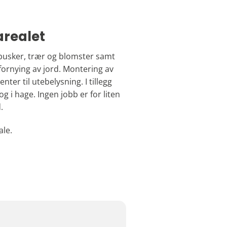
arealet
 busker, trær og blomster samt
fornying av jord. Montering av
er til utebelysning. I tillegg
g i hage. Ingen jobb er for liten
.
ale.