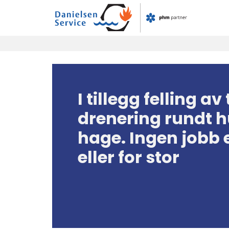
Skip
to
content
I tillegg felling av
drenering rundt h
hage. Ingen jobb e
eller for stor